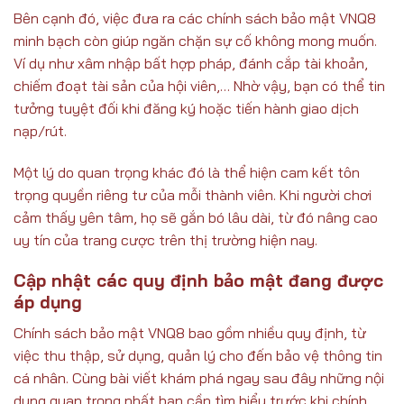
Bên cạnh đó, việc đưa ra các chính sách bảo mật VNQ8
minh bạch còn giúp ngăn chặn sự cố không mong muốn.
Ví dụ như xâm nhập bất hợp pháp, đánh cắp tài khoản,
chiếm đoạt tài sản của hội viên,… Nhờ vậy, bạn có thể tin
tưởng tuyệt đối khi đăng ký hoặc tiến hành giao dịch
nạp/rút.
Một lý do quan trọng khác đó là thể hiện cam kết tôn
trọng quyền riêng tư của mỗi thành viên. Khi người chơi
cảm thấy yên tâm, họ sẽ gắn bó lâu dài, từ đó nâng cao
uy tín của trang cược trên thị trường hiện nay.
Cập nhật các quy định bảo mật đang được
áp dụng
Chính sách bảo mật VNQ8 bao gồm nhiều quy định, từ
việc thu thập, sử dụng, quản lý cho đến bảo vệ thông tin
cá nhân. Cùng bài viết khám phá ngay sau đây những nội
dung quan trọng nhất bạn cần tìm hiểu trước khi chính