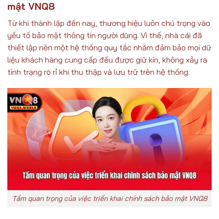
mật VNQ8
Từ khi thành lập đến nay, thương hiệu luôn chú trọng vào
yếu tố bảo mật thông tin người dùng. Vì thế, nhà cái đã
thiết lập nên một hệ thống quy tắc nhằm đảm bảo mọi dữ
liệu khách hàng cung cấp đều được giữ kín, không xảy ra
tình trạng rò rỉ khi thu thập và lưu trữ trên hệ thống.
Tầm quan trọng của việc triển khai chính sách bảo mật VNQ8