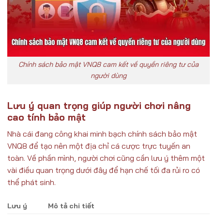
Chính sách bảo mật VNQ8 cam kết về quyền riêng tư của
người dùng
Lưu ý quan trọng giúp người chơi nâng
cao tính bảo mật
Nhà cái đang công khai minh bạch chính sách bảo mật
VNQ8 để tạo nên một địa chỉ cá cược trực tuyến an
toàn. Về phần mình, người chơi cũng cần lưu ý thêm một
vài điều quan trọng dưới đây để hạn chế tối đa rủi ro có
thể phát sinh.
Lưu ý
Mô tả chi tiết