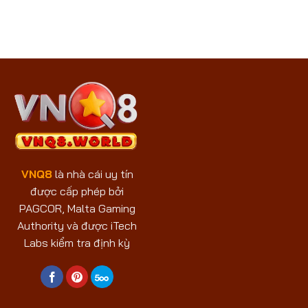
VNQ8
là nhà cái uy tín
được cấp phép bởi
PAGCOR, Malta Gaming
Authority và được iTech
Labs kiểm tra định kỳ