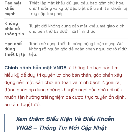
Tạo mật
Thiết lập mật khẩu đủ yêu cầu, bao gồm chữ hoa,
khẩu
chữ thường và ký tự đặc biệt để tránh tài khoản bị
mạnh
truy cập trái phép.
Không
Tuyệt đối không cung cấp mật khẩu, mã giao dịch
chia sẻ
cho bên thứ ba dưới mọi hình thức.
thông tin
Hạn chế
Tránh sử dụng thiết bị công cộng hoặc mạng Wifi
dùng
không rõ nguồn gốc để ngăn chặn nguy cơ rò rỉ dữ
thiết bị lạ
liệu.
Chính sách bảo mật VNQ8
là thông tin bạn cần tìm
hiểu kỹ để duy trì quyền lợi cho bản thân, góp phần xây
dựng nên một sân chơi an toàn và minh bạch. Ngoài ra,
đừng quên áp dụng những khuyến nghị của nhà cái nếu
muốn tận hưởng trải nghiệm cá cược trực tuyến ổn định,
an tâm tuyệt đối.
Xem thêm: Điều Kiện Và Điều Khoản
VNQ8 – Thông Tin Mới Cập Nhật