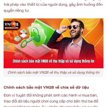
trái phép vào thiết bị của người dùng, gây ảnh hưởng đến
quyền riêng tư.
Chính sách bảo mật VNQ8 về thu thập và sử dụng thông tin
Chính sách bảo mật VNQ8 về chia sẻ dữ liệu
Đơn vị tuyệt đối không phát sinh các hành vi mua bán,
trao đổi dữ liệu người chơi cung cấp cho bên thứ ba để
trục lợi bất hợp pháp. Tuy nhiên, thương hiệu có quyền