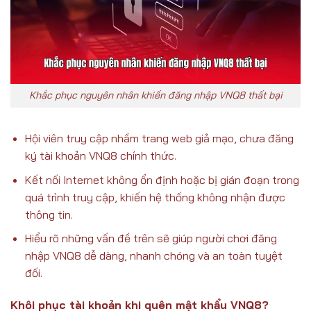
Khắc phục nguyên nhân khiến đăng nhập VNQ8 thất bại
Hội viên truy cập nhầm trang web giả mạo, chưa đăng
ký tài khoản VNQ8 chính thức.
Kết nối Internet không ổn định hoặc bị gián đoạn trong
quá trình truy cập, khiến hệ thống không nhận được
thông tin.
Hiểu rõ những vấn đề trên sẽ giúp người chơi đăng
nhập VNQ8 dễ dàng, nhanh chóng và an toàn tuyệt
đối.
Khôi phục tài khoản khi quên mật khẩu VNQ8?