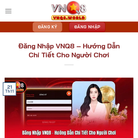
Bỏ
qua
nội
dung
ĐĂNG KÝ
ĐĂNG NHẬP
Đăng Nhập VNQ8 – Hướng Dẫn
Chi Tiết Cho Người Chơi
21
Th11