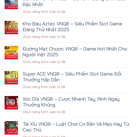
Siêu
Có
Bậc Nhất
Dàng
Tốc
Những
Chức năng bình luận bị tắt
ở
VNQ8
Giấy
Bắn
–
Phép
Cá
Kho Báu Aztec VNQ8 – Siêu Phẩm Slot Game
Chơi
Nào?
Vui
Nhanh,
Đáng Thử Nhất 2025
Vẻ
Nhận
Chức năng bình luận bị tắt
ở
VNQ8
Thưởng
Kho
–
Lớn
Báu
Đường Mạt Chược VNQ8 – Game Hot Nhất Cho
Game
Mỗi
Aztec
Thưởng
Người Việt 2025
Phút
VNQ8
Đỉnh
Chức năng bình luận bị tắt
ở
–
Cao
Đường
Siêu
Bậc
Mạt
Super ACE VNQ8 – Siêu Phẩm Slot Game Đổi
Phẩm
Nhất
Chược
Slot
Thưởng Hấp Dẫn
VNQ8
Game
Chức năng bình luận bị tắt
ở
–
Đáng
Super
Game
Thử
ACE
Xóc Dĩa VNQ8 – Cược Nhanh Tay, Rinh Ngay
Hot
Nhất
VNQ8
Nhất
Thưởng Khủng
2025
–
Cho
Chức năng bình luận bị tắt
ở
Siêu
Người
Xóc
Phẩm
Việt
Dĩa
Tài Xỉu VNQ8 – Luật Chơi Cơ Bản Và Mẹo Hay Từ
Slot
2025
VNQ8
Game
Cao Thủ
–
Đổi