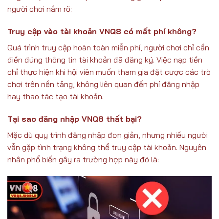
người chơi nắm rõ:
Truy cập vào tài khoản VNQ8 có mất phí không?
Quá trình truy cập hoàn toàn miễn phí, người chơi chỉ cần
điền đúng thông tin tài khoản đã đăng ký. Việc nạp tiền
chỉ thực hiện khi hội viên muốn tham gia đặt cược các trò
chơi trên nền tảng, không liên quan đến phí đăng nhập
hay thao tác tạo tài khoản.
Tại sao đăng nhập VNQ8 thất bại?
Mặc dù quy trình đăng nhập đơn giản, nhưng nhiều người
vẫn gặp tình trạng không thể truy cập tài khoản. Nguyên
nhân phổ biến gây ra trường hợp này đó là: