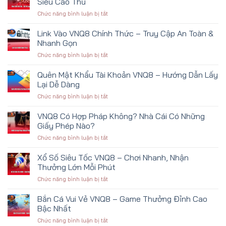
Siêu Cao Thủ
Cá
Chuẩn
Chức năng bình luận bị tắt
ở
–
Và
Mẹo
Bí
Mẹo
Chơi
Link Vào VNQ8 Chính Thức – Truy Cập An Toàn &
Quyết
Cược
Xóc
Giúp
Nhanh Gọn
Dĩa
Thắng
Chức năng bình luận bị tắt
ở
–
Lớn
Link
Bật
Tại
Vào
Quên Mật Khẩu Tài Khoản VNQ8 – Hướng Dẫn Lấy
Mí
Nhà
VNQ8
Top
Lại Dễ Dàng
Cái
Chính
Kinh
VNQ8
Chức năng bình luận bị tắt
ở
Thức
Nghiệm
Quên
–
Từ
Mật
VNQ8 Có Hợp Pháp Không? Nhà Cái Có Những
Truy
Siêu
Khẩu
Cập
Giấy Phép Nào?
Cao
Tài
An
Thủ
Chức năng bình luận bị tắt
ở
Khoản
Toàn
VNQ8
VNQ8
&
Có
Xổ Số Siêu Tốc VNQ8 – Chơi Nhanh, Nhận
–
Nhanh
Hợp
Hướng
Thưởng Lớn Mỗi Phút
Gọn
Pháp
Dẫn
Chức năng bình luận bị tắt
ở
Không?
Lấy
Xổ
Nhà
Lại
Số
Bắn Cá Vui Vẻ VNQ8 – Game Thưởng Đỉnh Cao
Cái
Dễ
Siêu
Có
Bậc Nhất
Dàng
Tốc
Những
Chức năng bình luận bị tắt
ở
VNQ8
Giấy