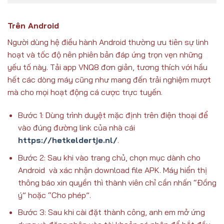
Trên Android
Người dùng hệ điều hành Android thường ưu tiên sự linh
hoạt và tốc độ nên phiên bản đáp ứng trọn vẹn những
yếu tố này. Tải app VNQ8 đơn giản, tương thích với hầu
hết các dòng máy cũng như mang đến trải nghiệm mượt
mà cho mọi hoạt động cá cược trực tuyến.
Bước 1: Dùng trình duyệt mặc định trên điện thoại để
vào đúng đường link của nhà cái
https://hetkeldertje.nl/
.
Bước 2: Sau khi vào trang chủ, chọn mục dành cho
Android và xác nhận download file APK. Máy hiển thị
thông báo xin quyền thì thành viên chỉ cần nhấn “Đồng
ý” hoặc “Cho phép”.
Bước 3: Sau khi cài đặt thành công, anh em mở ứng