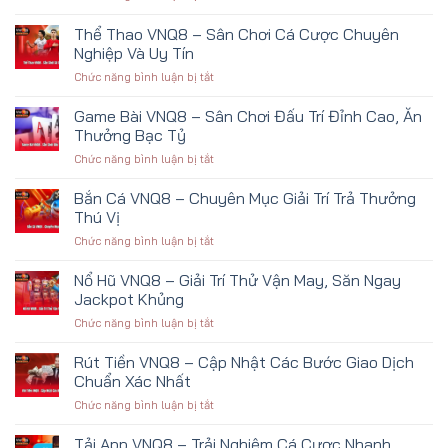
Mọi
Xổ
Chơi
Thời
Số
Thể Thao VNQ8 – Sân Chơi Cá Cược Chuyên
Quy
Đại
VNQ8
Tụ
Nghiệp Và Uy Tín
–
Hàng
Chức năng bình luận bị tắt
ở
Sân
Trăm
Thể
Chơi
Trận
Thao
Game Bài VNQ8 – Sân Chơi Đấu Trí Đỉnh Cao, Ăn
Cá
Đấu
VNQ8
Cược
Thưởng Bạc Tỷ
Gay
–
Đẳng
Cấn
Chức năng bình luận bị tắt
ở
Sân
Cấp
Game
Chơi
Nên
Bài
Bắn Cá VNQ8 – Chuyên Mục Giải Trí Trả Thưởng
Cá
Trải
VNQ8
Cược
Thú Vị
Nghiệm
–
Chuyên
Chức năng bình luận bị tắt
ở
Sân
Nghiệp
Bắn
Chơi
Và
Cá
Nổ Hũ VNQ8 – Giải Trí Thử Vận May, Săn Ngay
Đấu
Uy
VNQ8
Trí
Jackpot Khủng
Tín
–
Đỉnh
Chức năng bình luận bị tắt
ở
Chuyên
Cao,
Nổ
Mục
Ăn
Hũ
Rút Tiền VNQ8 – Cập Nhật Các Bước Giao Dịch
Giải
Thưởng
VNQ8
Trí
Chuẩn Xác Nhất
Bạc
–
Trả
Tỷ
Chức năng bình luận bị tắt
ở
Giải
Thưởng
Rút
Trí
Thú
Tiền
Tải App VNQ8 – Trải Nghiệm Cá Cược Nhanh
Thử
Vị