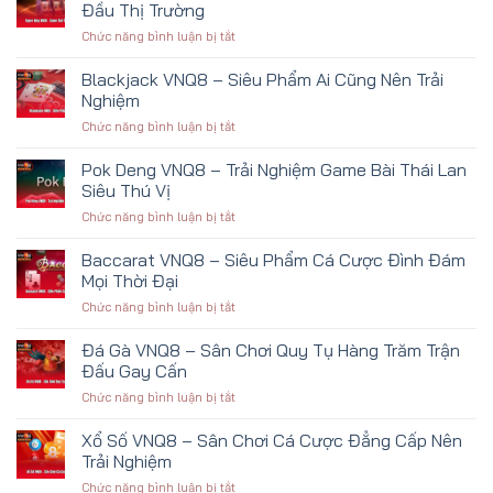
VNQ8
Rinh
Đầu Thị Trường
–
Ngay
Chức năng bình luận bị tắt
ở
Luật
Thưởng
Super
Chơi
Khủng
King
Blackjack VNQ8 – Siêu Phẩm Ai Cũng Nên Trải
Cơ
VNQ8
Bản
Nghiệm
–
Và
Chức năng bình luận bị tắt
ở
Game
Mẹo
Blackjack
Slot
Hay
VNQ8
Pok Deng VNQ8 – Trải Nghiệm Game Bài Thái Lan
Ăn
Từ
–
Khách
Siêu Thú Vị
Cao
Siêu
Hàng
Thủ
Chức năng bình luận bị tắt
ở
Phẩm
Đầu
Pok
Ai
Thị
Deng
Baccarat VNQ8 – Siêu Phẩm Cá Cược Đình Đám
Cũng
Trường
VNQ8
Nên
Mọi Thời Đại
–
Trải
Chức năng bình luận bị tắt
ở
Trải
Nghiệm
Baccarat
Nghiệm
VNQ8
Đá Gà VNQ8 – Sân Chơi Quy Tụ Hàng Trăm Trận
Game
–
Bài
Đấu Gay Cấn
Siêu
Thái
Chức năng bình luận bị tắt
ở
Phẩm
Lan
Đá
Cá
Siêu
Gà
Xổ Số VNQ8 – Sân Chơi Cá Cược Đẳng Cấp Nên
Cược
Thú
VNQ8
Đình
Trải Nghiệm
Vị
–
Đám
Chức năng bình luận bị tắt
ở
Sân