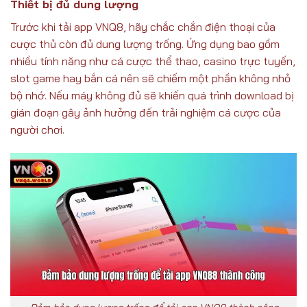
Thiết bị đủ dung lượng
Trước khi tải app VNQ8, hãy chắc chắn điện thoại của
cược thủ còn đủ dung lượng trống. Ứng dụng bao gồm
nhiều tính năng như cá cược thể thao, casino trực tuyến,
slot game hay bắn cá nên sẽ chiếm một phần không nhỏ
bộ nhớ. Nếu máy không đủ sẽ khiến quá trình download bị
gián đoạn gây ảnh hưởng đến trải nghiệm cá cược của
người chơi.