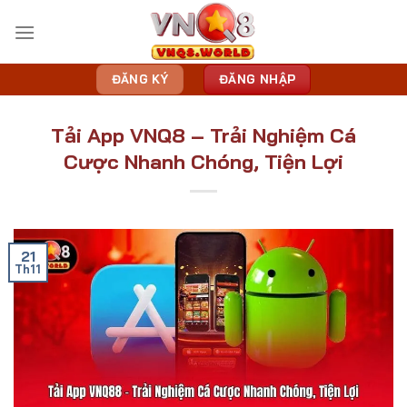
Bỏ
qua
nội
dung
ĐĂNG KÝ
ĐĂNG NHẬP
Tải App VNQ8 – Trải Nghiệm Cá
Cược Nhanh Chóng, Tiện Lợi
21
Th11