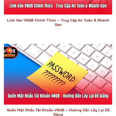
Link Vào VNQ8 Chính Thức – Truy Cập An Toàn & Nhanh
Gọn
Quên Mật Khẩu Tài Khoản VNQ8 – Hướng Dẫn Lấy Lại Dễ
Dàng