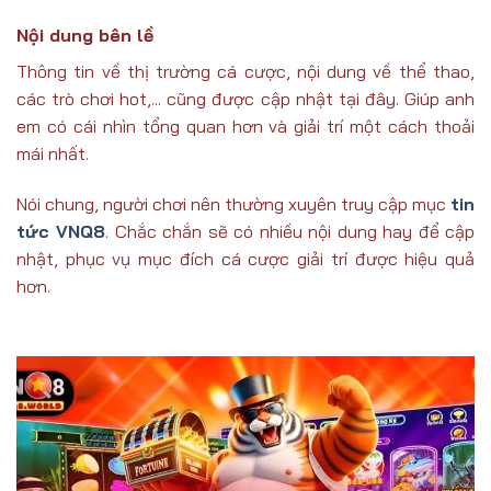
Nội dung bên lề
Thông tin về thị trường cá cược, nội dung về thể thao,
các trò chơi hot,... cũng được cập nhật tại đây. Giúp anh
em có cái nhìn tổng quan hơn và giải trí một cách thoải
mái nhất.
Nói chung, người chơi nên thường xuyên truy cập mục
tin
tức VNQ8
. Chắc chắn sẽ có nhiều nội dung hay để cập
nhật, phục vụ mục đích cá cược giải trí được hiệu quả
hơn.