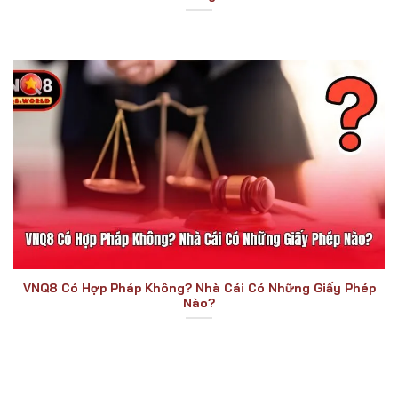
VNQ8 Có Hợp Pháp Không? Nhà Cái Có Những Giấy Phép
Nào?