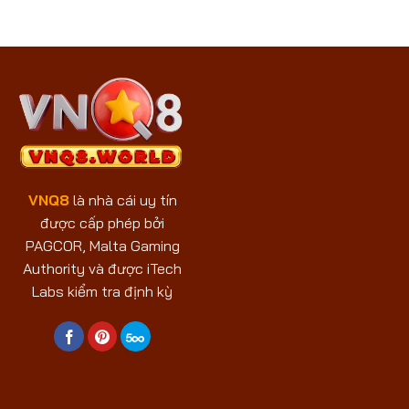
VNQ8
là nhà cái uy tín
được cấp phép bởi
PAGCOR, Malta Gaming
Authority và được iTech
Labs kiểm tra định kỳ