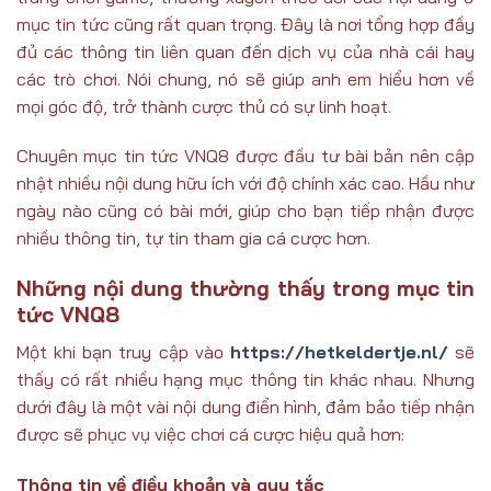
mục tin tức cũng rất quan trọng. Đây là nơi tổng hợp đầy
đủ các thông tin liên quan đến dịch vụ của nhà cái hay
các trò chơi. Nói chung, nó sẽ giúp anh em hiểu hơn về
mọi góc độ, trở thành cược thủ có sự linh hoạt.
Chuyên mục tin tức VNQ8 được đầu tư bài bản nên cập
nhật nhiều nội dung hữu ích với độ chính xác cao. Hầu như
ngày nào cũng có bài mới, giúp cho bạn tiếp nhận được
nhiều thông tin, tự tin tham gia cá cược hơn.
Những nội dung thường thấy trong mục tin
tức VNQ8
Một khi bạn truy cập vào
https://hetkeldertje.nl/
sẽ
thấy có rất nhiều hạng mục thông tin khác nhau. Nhưng
dưới đây là một vài nội dung điển hình, đảm bảo tiếp nhận
được sẽ phục vụ việc chơi cá cược hiệu quả hơn:
Thông tin về điều khoản và quy tắc