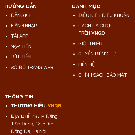
HƯỚNG DẪN
DANH MỤC
ĐĂNG KÝ
ĐIỀU KIỆN ĐIỀU KHOẢN
ĐĂNG NHẬP
CÁCH CÁ CƯỢC
TRÊN
VNQ8
TẢI APP
GIỚI THIỆU
NẠP TIỀN
QUYỀN RIÊNG TƯ
RÚT TIỀN
LIÊN HỆ
SƠ ĐỒ TRANG WEB
CHÍNH SÁCH BẢO MẬT
THÔNG TIN
THƯƠNG HIỆU
:
VNQ8
ĐỊA CHỈ
: 287 P. Đặng
Tiến Đông, Chợ Dừa,
Đống Đa, Hà Nội