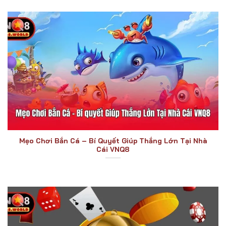
Mẹo Chơi Bắn Cá – Bí Quyết Giúp Thắng Lớn Tại Nhà
Cái VNQ8