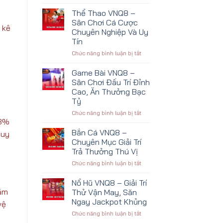
Xổ
Quy
Số
Tụ
Thể Thao VNQ8 –
VNQ8
Hàng
Sân Chơi Cá Cược
 kê
–
Trăm
Chuyên Nghiệp Và Uy
Sân
Trận
Tín
Chơi
Đấu
Cá
Chức năng bình luận bị tắt
Gay
ở
Cược
Cấn
Thể
Đẳng
Thao
Game Bài VNQ8 –
Cấp
VNQ8
Sân Chơi Đấu Trí Đỉnh
Nên
–
Cao, Ăn Thưởng Bạc
Trải
Sân
Tỷ
Nghiệm
Chơi
Cá
Chức năng bình luận bị tắt
ở
 3%
Cược
Game
Chuyên
Bài
Bắn Cá VNQ8 –
duy
Nghiệp
VNQ8
Chuyên Mục Giải Trí
Và
–
Trả Thưởng Thú Vị
Uy
Sân
Chức năng bình luận bị tắt
Tín
ở
Chơi
Bắn
Đấu
Cá
Trí
Nổ Hũ VNQ8 – Giải Trí
VNQ8
Đỉnh
hằm
Thử Vận May, Săn
–
Cao,
Ngay Jackpot Khủng
vệ
Chuyên
Ăn
Chức năng bình luận bị tắt
ở
Mục
Thưởng
Nổ
Giải
Bạc