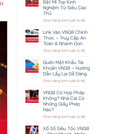
Bật Mí Top Kinh
ết
Cá
Và
Nghiệm Từ Siêu Cao
–
Mẹo
Thủ
Bí
Cược
Quyết
Chức năng bình luận bị tắt
ở
Giúp
Mẹo
Thắng
Chơi
Link Vào VNQ8 Chính
Lớn
Xóc
Thức – Truy Cập An
Tại
Dĩa
Toàn & Nhanh Gọn
Nhà
–
Chức năng bình luận bị tắt
Cái
ở
Bật
VNQ8
Link
Mí
Vào
Top
Quên Mật Khẩu Tài
VNQ8
Kinh
Khoản VNQ8 – Hướng
Chính
Nghiệm
Dẫn Lấy Lại Dễ Dàng
Thức
Từ
Chức năng bình luận bị tắt
ở
–
Siêu
Quên
Truy
Cao
Mật
Cập
VNQ8 Có Hợp Pháp
Thủ
Khẩu
An
Không? Nhà Cái Có
Tài
Toàn
Những Giấy Phép
Khoản
&
Nào?
VNQ8
Nhanh
–
Chức năng bình luận bị tắt
Gọn
ở
Hướng
VNQ8
Dẫn
Có
Xổ Số Siêu Tốc VNQ8
Lấy
Hợp
– Chơi Nhanh, Nhận