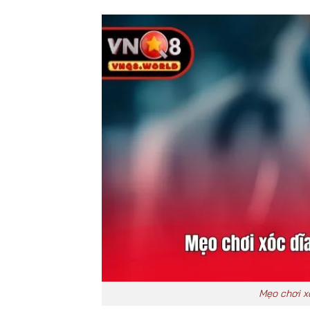
Mẹo chơi x