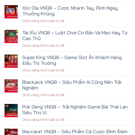
Super
Game
Thử
ACE
Xóc Dĩa VNQ8 – Cược Nhanh Tay, Rinh Ngay
Hot
Nhất
VNQ8
Nhất
Thưởng Khủng
2025
–
Cho
Chức năng bình luận bị tắt
ở
Siêu
Người
Xóc
Phẩm
Việt
Dĩa
Tài Xỉu VNQ8 – Luật Chơi Cơ Bản Và Mẹo Hay Từ
Slot
2025
VNQ8
Game
Cao Thủ
–
Đổi
Chức năng bình luận bị tắt
ở
Cược
Thưởng
Tài
Nhanh
Hấp
Xỉu
Super King VNQ8 – Game Slot Ăn Khách Hàng
Tay,
Dẫn
VNQ8
Rinh
Đầu Thị Trường
–
Ngay
Chức năng bình luận bị tắt
ở
Luật
Thưởng
Super
Chơi
Khủng
King
Blackjack VNQ8 – Siêu Phẩm Ai Cũng Nên Trải
Cơ
VNQ8
Bản
Nghiệm
–
Và
Chức năng bình luận bị tắt
ở
Game
Mẹo
Blackjack
Slot
Hay
VNQ8
Pok Deng VNQ8 – Trải Nghiệm Game Bài Thái Lan
Ăn
Từ
–
Khách
Siêu Thú Vị
Cao
Siêu
Hàng
Thủ
Chức năng bình luận bị tắt
ở
Phẩm
Đầu
Pok
Ai
Thị
Deng
Baccarat VNQ8 – Siêu Phẩm Cá Cược Đình Đám
Cũng
Trường
VNQ8