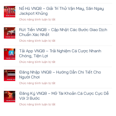
Bắn
Chơi
Và
Cá
Nổ Hũ VNQ8 – Giải Trí Thử Vận May, Săn Ngay
Đấu
Uy
VNQ8
Trí
Jackpot Khủng
Tín
–
Đỉnh
Chức năng bình luận bị tắt
ở
Chuyên
Cao,
Nổ
Mục
Ăn
Hũ
Rút Tiền VNQ8 – Cập Nhật Các Bước Giao Dịch
Giải
Thưởng
VNQ8
Trí
Chuẩn Xác Nhất
Bạc
–
Trả
Tỷ
Chức năng bình luận bị tắt
ở
Giải
Thưởng
Rút
Trí
Thú
Tiền
Tải App VNQ8 – Trải Nghiệm Cá Cược Nhanh
Thử
Vị
VNQ8
Vận
Chóng, Tiện Lợi
–
May,
Chức năng bình luận bị tắt
ở
Cập
Săn
Tải
Nhật
Ngay
App
Đăng Nhập VNQ8 – Hướng Dẫn Chi Tiết Cho
Các
Jackpot
VNQ8
Bước
Người Chơi
Khủng
–
Giao
Chức năng bình luận bị tắt
ở
Trải
Dịch
Đăng
Nghiệm
Chuẩn
Nhập
Đăng Ký VNQ8 – Mở Tài Khoản Cá Cược Cực Dễ
Cá
Xác
VNQ8
Cược
Với 3 Bước
Nhất
–
Nhanh
Chức năng bình luận bị tắt
ở
Hướng
Chóng,
Đăng
Dẫn
Tiện
Ký
Chi
Lợi