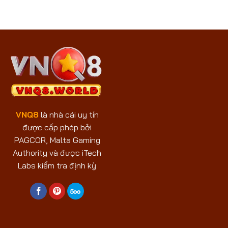
VNQ8
Tiết
–
Cho
Mở
Người
Tài
Chơi
Khoản
Cá
Cược
Cực
Dễ
Với
3
Bước
VNQ8
là nhà cái uy tín
được cấp phép bởi
PAGCOR, Malta Gaming
Authority và được iTech
Labs kiểm tra định kỳ