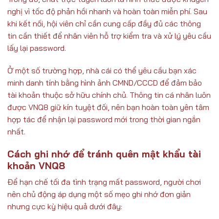
nghị vì tốc độ phản hồi nhanh và hoàn toàn miễn phí. Sau
khi kết nối, hội viên chỉ cần cung cấp đầy đủ các thông
tin cần thiết để nhân viên hỗ trợ kiểm tra và xử lý yêu cầu
lấy lại password.
Ở một số trường hợp, nhà cái có thể yêu cầu bạn xác
minh danh tính bằng hình ảnh CMND/CCCD để đảm bảo
tài khoản thuộc sở hữu chính chủ. Thông tin cá nhân luôn
được VNQ8 giữ kín tuyệt đối, nên bạn hoàn toàn yên tâm
hợp tác để nhận lại password mới trong thời gian ngắn
nhất.
Cách ghi nhớ để tránh quên mật khẩu tài
khoản VNQ8
Để hạn chế tối đa tình trạng mất password, người chơi
nên chủ động áp dụng một số mẹo ghi nhớ đơn giản
nhưng cực kỳ hiệu quả dưới đây: