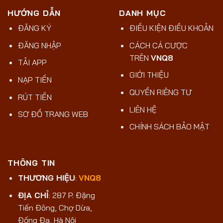
HƯỚNG DẪN
DANH MỤC
ĐĂNG KÝ
ĐIỀU KIỆN ĐIỀU KHOẢN
ĐĂNG NHẬP
CÁCH CÁ CƯỢC
TRÊN
VNQ8
TẢI APP
GIỚI THIỆU
NẠP TIỀN
QUYỀN RIÊNG TƯ
RÚT TIỀN
LIÊN HỆ
SƠ ĐỒ TRANG WEB
CHÍNH SÁCH BẢO MẬT
THÔNG TIN
THƯƠNG HIỆU
:
VNQ8
ĐỊA CHỈ
: 287 P. Đặng
Tiến Đông, Chợ Dừa,
Đống Đa, Hà Nội