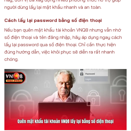
người dùng lấy lại mật khẩu nhanh và an toàn.
Cách lấy lại password bằng số điện thoại
Nếu bạn quên mật khẩu tài khoản VNQ8 nhưng vẫn nhớ
số điện thoại và tên đăng nhập, hãy áp dụng ngay cách
lấy lại password qua số điện thoại. Chỉ cần thực hiện
đúng hướng dẫn, việc khôi phục sẽ diễn ra rất nhanh
chóng.