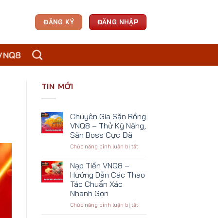
ĐĂNG KÝ
ĐĂNG NHẬP
VNQ8
TIN MỚI
Chuyên Gia Săn Rồng
VNQ8 – Thử Kỹ Năng,
Săn Boss Cực Đã
Chức năng bình luận bị tắt
ở
Chuyên
Gia
Nạp Tiền VNQ8 –
Săn
Hướng Dẫn Các Thao
Rồng
Tác Chuẩn Xác
VNQ8
Nhanh Gọn
–
Thử
Chức năng bình luận bị tắt
ở
Kỹ
Nạp