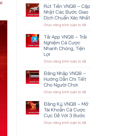
ai
Hũ
Trí
Rút Tiền VNQ8 – Cập
Tỷ
VNQ8
Trả
Nhật Các Bước Giao
–
Thưởng
Dịch Chuẩn Xác Nhất
Giải
Thú
Chức năng bình luận bị tắt
ở
Trí
Vị
Rút
Thử
Tiền
Vận
Tải App VNQ8 – Trải
VNQ8
May,
Nghiệm Cá Cược
–
Săn
Nhanh Chóng, Tiện
Cập
Ngay
Lợi
Nhật
Jackpot
Các
Chức năng bình luận bị tắt
Khủng
ở
Bước
Tải
Giao
App
Đăng Nhập VNQ8 –
Dịch
VNQ8
Hướng Dẫn Chi Tiết
Chuẩn
–
Cho Người Chơi
Xác
Trải
Chức năng bình luận bị tắt
Nhất
ở
Nghiệm
Đăng
Cá
Nhập
Cược
Đăng Ký VNQ8 – Mở
VNQ8
Nhanh
Tài Khoản Cá Cược
–
Chóng,
Cực Dễ Với 3 Bước
Hướng
Tiện
Chức năng bình luận bị tắt
ở
Dẫn
Lợi
Đăng
Chi
Ký
Tiết