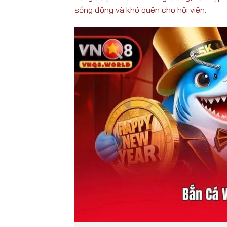
sống động và khó quên cho hội viên.