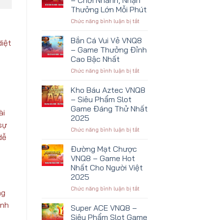
Lại
Pháp
Thưởng Lớn Mỗi Phút
Dễ
Không?
Chức năng bình luận bị tắt
Dàng
ở
Nhà
Xổ
Cái
Số
Có
Bắn Cá Vui Vẻ VNQ8
diệt
Siêu
Những
– Game Thưởng Đỉnh
Tốc
Giấy
Cao Bậc Nhất
VNQ8
Phép
Chức năng bình luận bị tắt
ở
–
Nào?
Bắn
Chơi
Cá
Nhanh,
Kho Báu Aztec VNQ8
Vui
Nhận
– Siêu Phẩm Slot
Vẻ
Thưởng
Game Đáng Thử Nhất
ài
VNQ8
Lớn
2025
–
Mỗi
sự
Game
Chức năng bình luận bị tắt
Phút
ở
dễ
Thưởng
Kho
Đỉnh
Báu
Đường Mạt Chược
Cao
Aztec
VNQ8 – Game Hot
Bậc
VNQ8
Nhất Cho Người Việt
Nhất
–
2025
Siêu
Phẩm
Chức năng bình luận bị tắt
ở
ng
Slot
Đường
anh
Game
Mạt
Super ACE VNQ8 –
Đáng
Chược
Siêu Phẩm Slot Game