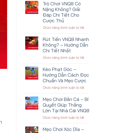
Năng,
Tiền
Trò Chơi VNQ8 Có
Săn
VNQ8
Nặng Không? Giải
Boss
–
Đáp Chi Tiết Cho
Cực
Hướng
Cược Thủ
Đã
Dẫn
Các
Chức năng bình luận bị tắt
ở
Thao
Trò
Tác
Chơi
Rút Tiền VNQ8 Nhanh
Chuẩn
VNQ8
Không? – Hướng Dẫn
Xác
Có
Chi Tiết Nhất
Nhanh
Nặng
Chức năng bình luận bị tắt
Gọn
ở
Không?
Rút
Giải
Tiền
Đáp
Kèo Phạt Góc –
VNQ8
Chi
Hướng Dẫn Cách Đọc
Nhanh
Tiết
Chuẩn Và Mẹo Cược
Không?
Cho
Chức năng bình luận bị tắt
ở
–
Cược
Kèo
Hướng
Thủ
Phạt
Dẫn
Mẹo Chơi Bắn Cá – Bí
Góc
Chi
Quyết Giúp Thắng
–
Tiết
Lớn Tại Nhà Cái VNQ8
Hướng
Nhất
Chức năng bình luận bị tắt
ở
Dẫn
n
Mẹo
Cách
Chơi
Đọc
Mẹo Chơi Xóc Dĩa –
Bắn
Chuẩn