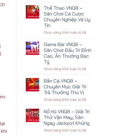
Xổ
Quy
ách
Số
Tụ
Thể Thao VNQ8 –
VNQ8
Hàng
Sân Chơi Cá Cược
–
Trăm
Chuyên Nghiệp Và Uy
Sân
Trận
Tín
Chơi
Đấu
Cá
Chức năng bình luận bị tắt
Gay
ở
Cược
Cấn
Thể
Đẳng
Thao
Game Bài VNQ8 –
i
Cấp
VNQ8
Sân Chơi Đấu Trí Đỉnh
Nên
ế
–
Cao, Ăn Thưởng Bạc
Trải
Sân
Tỷ
Nghiệm
Chơi
Cá
Chức năng bình luận bị tắt
ở
Cược
Game
Chuyên
Bài
Bắn Cá VNQ8 –
Nghiệp
VNQ8
Chuyên Mục Giải Trí
Và
–
Trả Thưởng Thú Vị
Uy
Sân
ồm:
Chức năng bình luận bị tắt
Tín
ở
Chơi
Bắn
Đấu
Cá
Trí
Nổ Hũ VNQ8 – Giải Trí
VNQ8
Đỉnh
Thử Vận May, Săn
–
Cao,
Ngay Jackpot Khủng
lại
Chuyên
Ăn
 khi
Chức năng bình luận bị tắt
ở
Mục
Thưởng
Nổ
Giải
Bạc