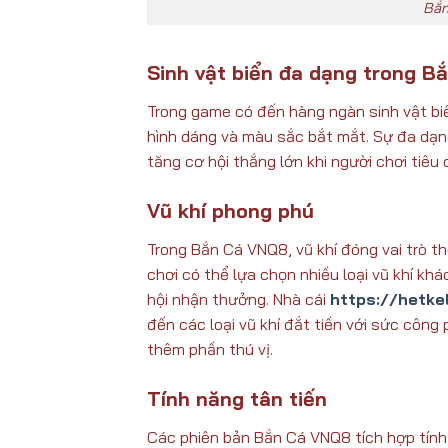
Bắn
Sinh vật biển đa dạng trong 
Trong game có đến hàng ngàn sinh vật biể
hình dáng và màu sắc bắt mắt. Sự đa dạng
tăng cơ hội thắng lớn khi người chơi tiêu d
Vũ khí phong phú
Trong Bắn Cá VNQ8, vũ khí đóng vai trò the
chơi có thể lựa chọn nhiều loại vũ khí k
hội nhận thưởng. Nhà cái
https://hetkel
đến các loại vũ khí đắt tiền với sức công 
thêm phần thú vị.
Tính năng tân tiến
Các phiên bản Bắn Cá VNQ8 tích hợp tính 