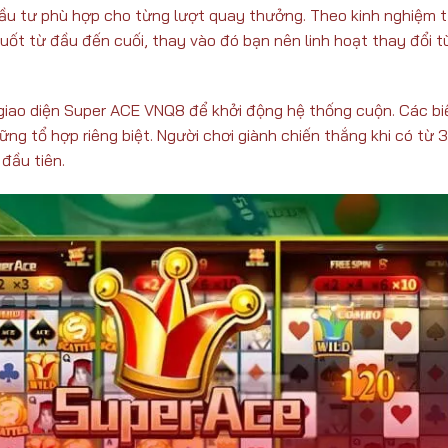
ầu tư phù hợp cho từng lượt quay thưởng. Theo kinh nghiệm 
uốt từ đầu đến cuối, thay vào đó bạn nên linh hoạt thay đổi t
 giao diện Super ACE VNQ8 để khởi động hệ thống cuộn. Các bi
ững tổ hợp riêng biệt. Người chơi giành chiến thắng khi có từ 3
 đầu tiên.