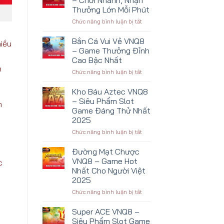
Lại
Pháp
Thưởng Lớn Mỗi Phút
Dễ
Không?
Chức năng bình luận bị tắt
Dàng
ở
Nhà
Xổ
Cái
Số
Có
Bắn Cá Vui Vẻ VNQ8
hiều
Siêu
Những
– Game Thưởng Đỉnh
Tốc
Giấy
Cao Bậc Nhất
VNQ8
Phép
n
Chức năng bình luận bị tắt
ở
–
Nào?
Bắn
Chơi
Cá
Nhanh,
Kho Báu Aztec VNQ8
Vui
Nhận
– Siêu Phẩm Slot
n
Vẻ
Thưởng
Game Đáng Thử Nhất
VNQ8
Lớn
2025
–
Mỗi
Game
Chức năng bình luận bị tắt
Phút
ở
Thưởng
Kho
Đỉnh
Báu
Đường Mạt Chược
Cao
Aztec
VNQ8 – Game Hot
c
Bậc
VNQ8
Nhất Cho Người Việt
Nhất
–
2025
Siêu
Phẩm
Chức năng bình luận bị tắt
ở
Slot
Đường
Game
Mạt
Super ACE VNQ8 –
Đáng
Chược
Siêu Phẩm Slot Game