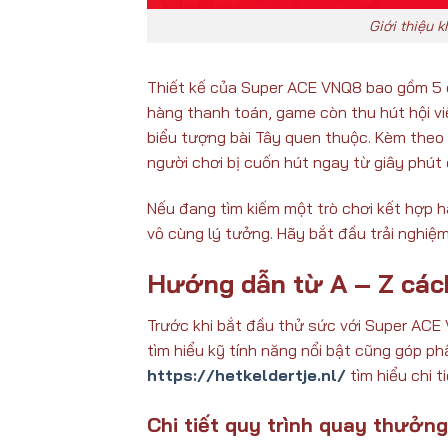
Giới thiệu 
Thiết kế của Super ACE VNQ8 bao gồm 5 c
hàng thanh toán, game còn thu hút hội v
biểu tượng bài Tây quen thuộc. Kèm theo
người chơi bị cuốn hút ngay từ giây phút 
Nếu đang tìm kiếm một trò chơi kết hợp h
vô cùng lý tưởng. Hãy bắt đầu trải nghiệ
Hướng dẫn từ A – Z các
Trước khi bắt đầu thử sức với Super ACE 
tìm hiểu kỹ tính năng nổi bật cũng góp p
https://hetkeldertje.nl/
tìm hiểu chi 
Chi tiết quy trình quay thưởng