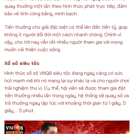
quay thưởng một lần theo hình thức phát trực tiếp, đảm
bảo về tính công bằng, minh bạch.
Tiền thưởng cho giải đặc biệt có thể lên đến tiền tỷ, giúp
không ít người đổi đời một cách nhanh chóng. Chính vì
vậy, cho tới nay vẫn rất nhiều người tham gia với mong
muốn cải thiện cuộc sống.
Xổ số siêu tốc
Hình thức xổ số VNQ8 siêu tốc đang ngày càng có sức
hút mạnh mẽ khi nó mang lại sự khác lạ và cho người chơi
trải nghiệm thú vị. Cụ thể, hội viên sẽ được tham gia đặt
tiền thưởng nhiều lần trong ngày, hệ thống sẽ quay số và
trả thưởng ngay lập tức với khoảng thời gian từ 1 giây, 5
giây,… 5 phút.