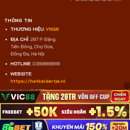
THÔNG TIN
THƯƠNG HIỆU
:
VNQ8
ĐỊA CHỈ
: 287 P. Đặng
Tiến Đông, Chợ Dừa,
Đống Đa, Hà Nội
HOTLINE
: 0389888818
WEBSITE
:
https://hetkeldertje.nl
Hastag
: #VNQ8
#NhacaiVNQ8
#CasinoOnline