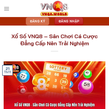
Bỏ
qua
nội
dung
ĐĂNG KÝ
ĐĂNG NHẬP
Xổ Số VNQ8 – Sân Chơi Cá Cược
Đẳng Cấp Nên Trải Nghiệm
21
Th11