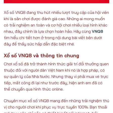
Xổ số VNQ8 đang thu hút nhiều lượt truy cập của hội viên
khi là sân chơi được đánh giá cao. Những ai mong muốn
có trải nghiệm an toàn và cơ hội chơi nhiều loại hình khác
nhau, đây chính là lựa chọn hoàn hảo. Hãy cùng
VNQ8
tìm hiểu chi tiết hơn ở trong nội dung bài viết bên dưới
đây để thấy sức hấp dẫn đặc biệt nhé.
Xổ số VNQ8 và thông tin chung
Chơi xổ số đã trở thành hình thức giải trí đổi thưởng quen
thuộc đối với người dân Việt Nam khi nó là hợp pháp, có
sự quản lý của Nhà Nước. Nhưng thay vì phải mua vé trực
tiếp, mất công đi lại như trước đây, hiện anh em đã có
thể chuyển qua hình thức online.
Chuyên mục xổ số VNQ8 mang đến những trải nghiệm thú
vị cho người chơi khi phục vụ trực tuyến 100%. Bạn thoải