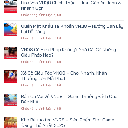
Chơi
Link Vào VNQ8 Chính Thức – Truy Cập An Toàn &
Quyết
Cược
Xóc
Giúp
Nhanh Gọn
Dĩa
Thắng
Chức năng bình luận bị tắt
ở
–
Lớn
Link
Bật
Tại
Vào
Quên Mật Khẩu Tài Khoản VNQ8 – Hướng Dẫn Lấy
Mí
Nhà
VNQ8
Top
Lại Dễ Dàng
Cái
Chính
Kinh
VNQ8
Chức năng bình luận bị tắt
ở
Thức
Nghiệm
Quên
–
Từ
Mật
VNQ8 Có Hợp Pháp Không? Nhà Cái Có Những
Truy
Siêu
Khẩu
Cập
Giấy Phép Nào?
Cao
Tài
An
Thủ
Chức năng bình luận bị tắt
ở
Khoản
Toàn
VNQ8
VNQ8
&
Có
Xổ Số Siêu Tốc VNQ8 – Chơi Nhanh, Nhận
–
Nhanh
Hợp
Hướng
Thưởng Lớn Mỗi Phút
Gọn
Pháp
Dẫn
Chức năng bình luận bị tắt
ở
Không?
Lấy
Xổ
Nhà
Lại
Số
Bắn Cá Vui Vẻ VNQ8 – Game Thưởng Đỉnh Cao
Cái
Dễ
Siêu
Có
Bậc Nhất
Dàng
Tốc
Những
Chức năng bình luận bị tắt
ở
VNQ8
Giấy
Bắn
–
Phép
Cá
Kho Báu Aztec VNQ8 – Siêu Phẩm Slot Game
Chơi
Nào?
Vui
Nhanh,
Đáng Thử Nhất 2025
Vẻ