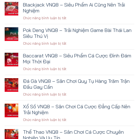
King
Blackjack VNQ8 – Siêu Phẩm Ai Cũng Nên Trải
Cơ
VNQ8
Bản
Nghiệm
–
Và
Chức năng bình luận bị tắt
ở
Game
Mẹo
Blackjack
Slot
Hay
VNQ8
Pok Deng VNQ8 – Trải Nghiệm Game Bài Thái Lan
Ăn
Từ
–
Khách
Siêu Thú Vị
Cao
Siêu
Hàng
Thủ
Chức năng bình luận bị tắt
ở
Phẩm
Đầu
Pok
Ai
Thị
Deng
Baccarat VNQ8 – Siêu Phẩm Cá Cược Đình Đám
Cũng
Trường
VNQ8
Nên
Mọi Thời Đại
–
Trải
Chức năng bình luận bị tắt
ở
Trải
Nghiệm
Baccarat
Nghiệm
VNQ8
Đá Gà VNQ8 – Sân Chơi Quy Tụ Hàng Trăm Trận
Game
–
Bài
Đấu Gay Cấn
Siêu
Thái
Chức năng bình luận bị tắt
ở
Phẩm
Lan
Đá
Cá
Siêu
Gà
Xổ Số VNQ8 – Sân Chơi Cá Cược Đẳng Cấp Nên
Cược
Thú
VNQ8
Đình
Trải Nghiệm
Vị
–
Đám
Chức năng bình luận bị tắt
ở
Sân
Mọi
Xổ
Chơi
Thời
Số
Thể Thao VNQ8 – Sân Chơi Cá Cược Chuyên
Quy
Đại
VNQ8
Tụ
Nghiệp Và Uy Tín