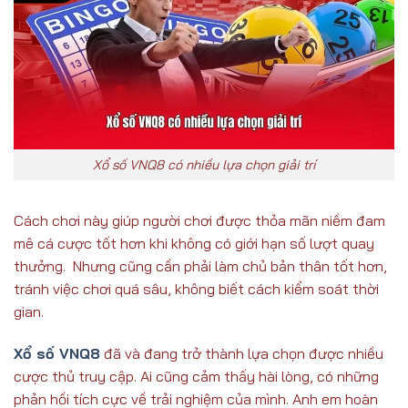
Xổ số VNQ8 có nhiều lựa chọn giải trí
Cách chơi này giúp người chơi được thỏa mãn niềm đam
mê cá cược tốt hơn khi không có giới hạn số lượt quay
thưởng. Nhưng cũng cần phải làm chủ bản thân tốt hơn,
tránh việc chơi quá sâu, không biết cách kiểm soát thời
gian.
Xổ số VNQ8
đã và đang trở thành lựa chọn được nhiều
cược thủ truy cập. Ai cũng cảm thấy hài lòng, có những
phản hồi tích cực về trải nghiệm của mình. Anh em hoàn