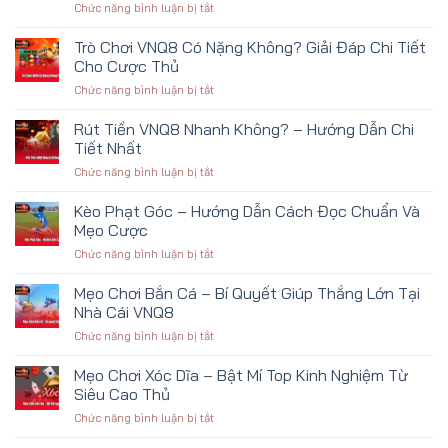
Chức năng bình luận bị tắt
ở
VNQ8
Nạp
–
Tiền
Trò Chơi VNQ8 Có Nặng Không? Giải Đáp Chi Tiết
Thử
VNQ8
Kỹ
Cho Cược Thủ
–
Năng,
Chức năng bình luận bị tắt
ở
Hướng
Săn
Trò
Dẫn
Boss
Chơi
Rút Tiền VNQ8 Nhanh Không? – Hướng Dẫn Chi
Các
Cực
VNQ8
Thao
Tiết Nhất
Đã
Có
Tác
Chức năng bình luận bị tắt
ở
Nặng
Chuẩn
Rút
Không?
Xác
Tiền
Kèo Phạt Góc – Hướng Dẫn Cách Đọc Chuẩn Và
Giải
Nhanh
VNQ8
Đáp
Mẹo Cược
Gọn
Nhanh
Chi
Chức năng bình luận bị tắt
ở
Không?
Tiết
Kèo
–
Cho
Phạt
Mẹo Chơi Bắn Cá – Bí Quyết Giúp Thắng Lớn Tại
Hướng
Cược
Góc
Dẫn
Nhà Cái VNQ8
Thủ
–
Chi
Chức năng bình luận bị tắt
ở
Hướng
Tiết
Mẹo
Dẫn
Nhất
Chơi
Mẹo Chơi Xóc Dĩa – Bật Mí Top Kinh Nghiệm Từ
Cách
Bắn
Đọc
Siêu Cao Thủ
Cá
Chuẩn
Chức năng bình luận bị tắt
ở
–
Và
Mẹo
Bí
Mẹo