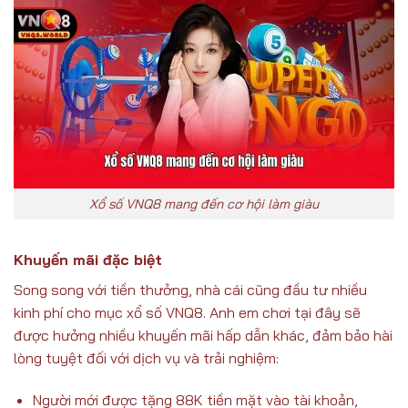
Xổ số VNQ8 mang đến cơ hội làm giàu
Khuyến mãi đặc biệt
Song song với tiền thưởng, nhà cái cũng đầu tư nhiều
kinh phí cho mục xổ số VNQ8. Anh em chơi tại đây sẽ
được hưởng nhiều khuyến mãi hấp dẫn khác, đảm bảo hài
lòng tuyệt đối với dịch vụ và trải nghiệm:
Người mới được tặng 88K tiền mặt vào tài khoản,