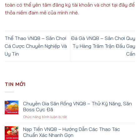
toàn có thể yên tâm đăng ký tài khoản và chơi tại đây để
thỏa niềm đam mê của mình nhé.
Thể Thao VNQ8 – Sân Chơi
Đá Gà VNQ8 – Sân Chơi Quy
Cá Cược Chuyên Nghiệp Và
Tụ Hàng Trăm Trận Đấu Gay
Uy Tín
Cấn
TIN MỚI
Chuyên Gia Săn Rồng VNQ8 – Thử Kỹ Năng, Săn
Boss Cực Đã
Chức năng bình luận bị tắt
ở
Chuyên
Gia
Nạp Tiền VNQ8 – Hướng Dẫn Các Thao Tác
Săn
Chuẩn Xác Nhanh Gọn
Rồng