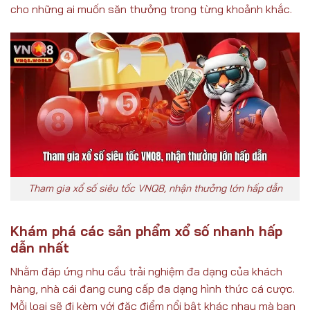
cho những ai muốn săn thưởng trong từng khoảnh khắc.
Tham gia xổ số siêu tốc VNQ8, nhận thưởng lớn hấp dẫn
Khám phá các sản phẩm xổ số nhanh hấp
dẫn nhất
Nhằm đáp ứng nhu cầu trải nghiệm đa dạng của khách
hàng, nhà cái đang cung cấp đa dạng hình thức cá cược.
Mỗi loại sẽ đi kèm với đặc điểm nổi bật khác nhau mà bạn