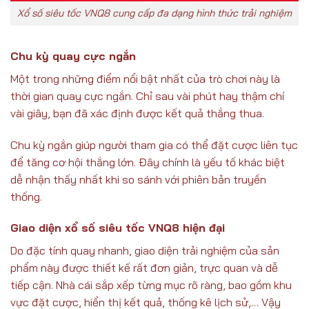
Xổ số siêu tốc VNQ8 cung cấp đa dạng hình thức trải nghiệm
Chu kỳ quay cực ngắn
Một trong những điểm nổi bật nhất của trò chơi này là
thời gian quay cực ngắn. Chỉ sau vài phút hay thậm chí
vài giây, bạn đã xác định được kết quả thắng thua.
Chu kỳ ngắn giúp người tham gia có thể đặt cược liên tục
để tăng cơ hội thắng lớn. Đây chính là yếu tố khác biệt
dễ nhận thấy nhất khi so sánh với phiên bản truyền
thống.
Giao diện xổ số siêu tốc VNQ8 hiện đại
Do đặc tính quay nhanh, giao diện trải nghiệm của sản
phẩm này được thiết kế rất đơn giản, trực quan và dễ
tiếp cận. Nhà cái sắp xếp từng mục rõ ràng, bao gồm khu
vực đặt cược, hiển thị kết quả, thống kê lịch sử,… Vậy