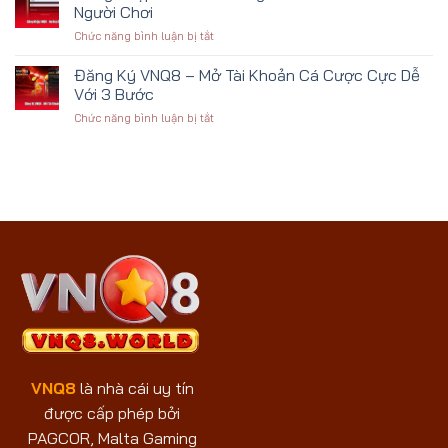
VNQ8
Bước
Người Chơi
Khủng
–
Giao
Chức năng bình luận bị tắt
ở
Trải
Dịch
Đăng
Nghiệm
Chuẩn
Nhập
Đăng Ký VNQ8 – Mở Tài Khoản Cá Cược Cực Dễ
Cá
Xác
VNQ8
Cược
Với 3 Bước
Nhất
–
Nhanh
Chức năng bình luận bị tắt
ở
Hướng
Chóng,
Đăng
Dẫn
Tiện
Ký
Chi
Lợi
VNQ8
Tiết
–
Cho
Mở
Người
Tài
Chơi
Khoản
Cá
Cược
Cực
Dễ
Với
3
Bước
VNQ8
là nhà cái uy tín
được cấp phép bởi
PAGCOR, Malta Gaming