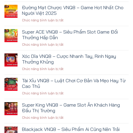
Kho
–
Lớn
Báu
Đường Mạt Chược VNQ8 – Game Hot Nhất Cho
Game
Mỗi
Aztec
Thưởng
Người Việt 2025
Phút
VNQ8
Đỉnh
Chức năng bình luận bị tắt
ở
–
Cao
Đường
Siêu
Bậc
Mạt
Super ACE VNQ8 – Siêu Phẩm Slot Game Đổi
Phẩm
Nhất
Chược
Slot
Thưởng Hấp Dẫn
VNQ8
Game
Chức năng bình luận bị tắt
ở
–
Đáng
Super
Game
Thử
ACE
Xóc Dĩa VNQ8 – Cược Nhanh Tay, Rinh Ngay
Hot
Nhất
VNQ8
Nhất
Thưởng Khủng
2025
–
Cho
Chức năng bình luận bị tắt
ở
Siêu
Người
Xóc
Phẩm
Việt
Dĩa
Tài Xỉu VNQ8 – Luật Chơi Cơ Bản Và Mẹo Hay Từ
Slot
2025
VNQ8
Game
Cao Thủ
–
Đổi
Chức năng bình luận bị tắt
ở
Cược
Thưởng
Tài
Nhanh
Hấp
Xỉu
Super King VNQ8 – Game Slot Ăn Khách Hàng
Tay,
Dẫn
VNQ8
Rinh
Đầu Thị Trường
–
Ngay
Chức năng bình luận bị tắt
ở
Luật
Thưởng
Super
Chơi
Khủng
King
Blackjack VNQ8 – Siêu Phẩm Ai Cũng Nên Trải
Cơ
VNQ8