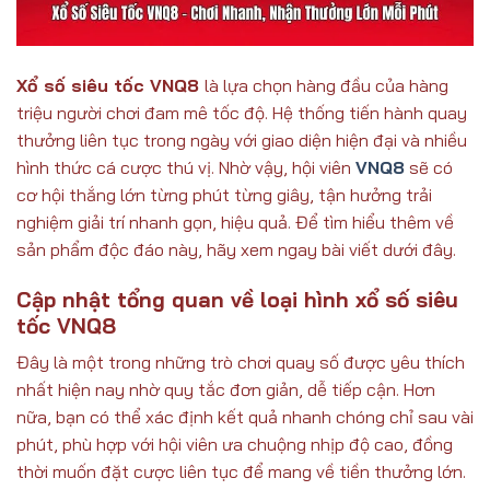
Xổ số siêu tốc VNQ8
là lựa chọn hàng đầu của hàng
triệu người chơi đam mê tốc độ. Hệ thống tiến hành quay
thưởng liên tục trong ngày với giao diện hiện đại và nhiều
hình thức cá cược thú vị. Nhờ vậy, hội viên
VNQ8
sẽ có
cơ hội thắng lớn từng phút từng giây, tận hưởng trải
nghiệm giải trí nhanh gọn, hiệu quả. Để tìm hiểu thêm về
sản phẩm độc đáo này, hãy xem ngay bài viết dưới đây.
Cập nhật tổng quan về loại hình xổ số siêu
tốc VNQ8
Đây là một trong những trò chơi quay số được yêu thích
nhất hiện nay nhờ quy tắc đơn giản, dễ tiếp cận. Hơn
nữa, bạn có thể xác định kết quả nhanh chóng chỉ sau vài
phút, phù hợp với hội viên ưa chuộng nhịp độ cao, đồng
thời muốn đặt cược liên tục để mang về tiền thưởng lớn.