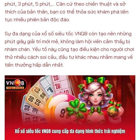
phút, 3 phút, 5 phút,… Căn cứ theo chiến thuật và sở
thích của bản thân, bạn có thể thỏa sức khám phá liên
tục nhiều phiên bản độc đáo.
Sự đa dạng của xổ số siêu tốc VNQ8 còn tạo nên những
phút giây giải trí mới mẻ, không làm hội viên cảm thấy bị
nhàm chán. Yếu tố này cũng tạo điều kiện cho người chơi
thử nhiều cách soi cầu, đầu tư khác nhau nhằm mang về
tiền thưởng hấp dẫn nhất.