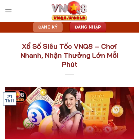
Bỏ
qua
nội
dung
ĐĂNG KÝ
ĐĂNG NHẬP
Xổ Số Siêu Tốc VNQ8 – Chơi
Nhanh, Nhận Thưởng Lớn Mỗi
Phút
21
Th11