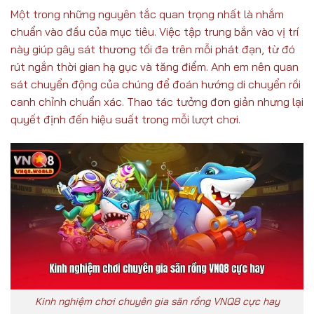
Một trong những nguyên tắc quan trọng nhất là nhắm
chuẩn vào đầu của mục tiêu. Việc tập trung bắn vào vị trí
này giúp gây sát thương tối đa trên mỗi phát đạn, từ đó
rút ngắn thời gian hạ gục và tăng điểm. Anh em nên quan
sát chuyển động của chúng để đoán hướng di chuyển rồi
canh chỉnh chuẩn xác. Thao tác tưởng đơn giản nhưng lại
quyết định đến hiệu suất trong mỗi lượt chơi.
Kinh nghiệm chơi chuyên gia săn rồng VNQ8 cực hay