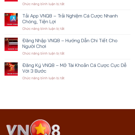
Trả
Tỷ
Chức năng bình luận bị tắt
ở
Giải
Thưởng
Rút
Trí
Thú
Tiền
Tải App VNQ8 – Trải Nghiệm Cá Cược Nhanh
Thử
Vị
VNQ8
Vận
Chóng, Tiện Lợi
–
May,
Chức năng bình luận bị tắt
ở
Cập
Săn
Tải
Nhật
Ngay
App
Đăng Nhập VNQ8 – Hướng Dẫn Chi Tiết Cho
Các
Jackpot
VNQ8
Bước
Người Chơi
Khủng
–
Giao
Chức năng bình luận bị tắt
ở
Trải
Dịch
Đăng
Nghiệm
Chuẩn
Nhập
Đăng Ký VNQ8 – Mở Tài Khoản Cá Cược Cực Dễ
Cá
Xác
VNQ8
Cược
Với 3 Bước
Nhất
–
Nhanh
Chức năng bình luận bị tắt
ở
Hướng
Chóng,
Đăng
Dẫn
Tiện
Ký
Chi
Lợi
VNQ8
Tiết
–
Cho
Mở
Người
Tài
Chơi
Khoản
Cá
Cược
Cực
Dễ