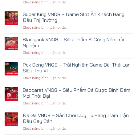
Chức năng bình luận bị tắt
ở
Cược
Thưởng
Tài
Nhanh
Hấp
Xỉu
Super King VNQ8 – Game Slot Ăn Khách Hàng
Tay,
Dẫn
VNQ8
Rinh
Đầu Thị Trường
–
Ngay
Chức năng bình luận bị tắt
ở
Luật
Thưởng
Super
Chơi
Khủng
King
Blackjack VNQ8 – Siêu Phẩm Ai Cũng Nên Trải
Cơ
VNQ8
Bản
Nghiệm
–
Và
Chức năng bình luận bị tắt
ở
Game
Mẹo
Blackjack
Slot
Hay
VNQ8
Pok Deng VNQ8 – Trải Nghiệm Game Bài Thái Lan
Ăn
Từ
–
Khách
Siêu Thú Vị
Cao
Siêu
Hàng
Thủ
Chức năng bình luận bị tắt
ở
Phẩm
Đầu
Pok
Ai
Thị
Deng
Baccarat VNQ8 – Siêu Phẩm Cá Cược Đình Đám
Cũng
Trường
VNQ8
Nên
Mọi Thời Đại
–
Trải
Chức năng bình luận bị tắt
ở
Trải
Nghiệm
Baccarat
Nghiệm
VNQ8
Đá Gà VNQ8 – Sân Chơi Quy Tụ Hàng Trăm Trận
Game
–
Bài
Đấu Gay Cấn
Siêu
Thái
Chức năng bình luận bị tắt
ở
Phẩm
Lan
Đá
Cá
Siêu