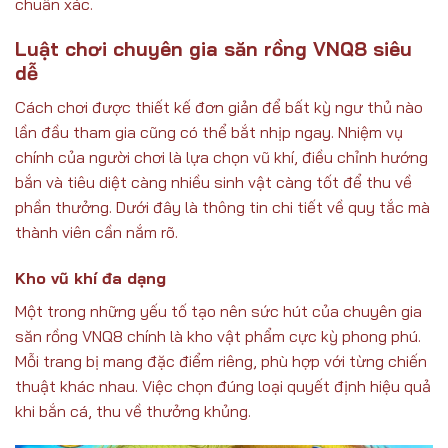
chuẩn xác.
Luật chơi chuyên gia săn rồng VNQ8 siêu
dễ
Cách chơi được thiết kế đơn giản để bất kỳ ngư thủ nào
lần đầu tham gia cũng có thể bắt nhịp ngay. Nhiệm vụ
chính của người chơi là lựa chọn vũ khí, điều chỉnh hướng
bắn và tiêu diệt càng nhiều sinh vật càng tốt để thu về
phần thưởng. Dưới đây là thông tin chi tiết về quy tắc mà
thành viên cần nắm rõ.
Kho vũ khí đa dạng
Một trong những yếu tố tạo nên sức hút của chuyên gia
săn rồng VNQ8 chính là kho vật phẩm cực kỳ phong phú.
Mỗi trang bị mang đặc điểm riêng, phù hợp với từng chiến
thuật khác nhau. Việc chọn đúng loại quyết định hiệu quả
khi bắn cá, thu về thưởng khủng.