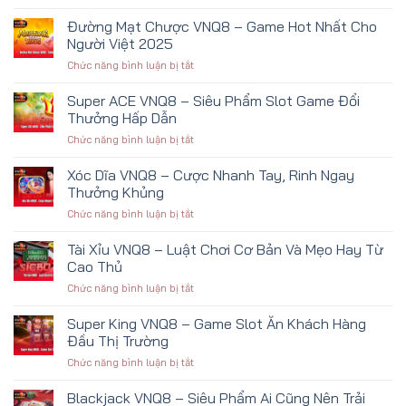
Kho
–
Lớn
Báu
Đường Mạt Chược VNQ8 – Game Hot Nhất Cho
Game
Mỗi
Aztec
Thưởng
Người Việt 2025
Phút
VNQ8
Đỉnh
Chức năng bình luận bị tắt
ở
–
Cao
Đường
Siêu
Bậc
Mạt
Super ACE VNQ8 – Siêu Phẩm Slot Game Đổi
Phẩm
Nhất
Chược
Slot
Thưởng Hấp Dẫn
VNQ8
Game
Chức năng bình luận bị tắt
ở
–
Đáng
Super
Game
Thử
ACE
Xóc Dĩa VNQ8 – Cược Nhanh Tay, Rinh Ngay
Hot
Nhất
VNQ8
Nhất
Thưởng Khủng
2025
–
Cho
Chức năng bình luận bị tắt
ở
Siêu
Người
Xóc
Phẩm
Việt
Dĩa
Tài Xỉu VNQ8 – Luật Chơi Cơ Bản Và Mẹo Hay Từ
Slot
2025
VNQ8
Game
Cao Thủ
–
Đổi
Chức năng bình luận bị tắt
ở
Cược
Thưởng
Tài
Nhanh
Hấp
Xỉu
Super King VNQ8 – Game Slot Ăn Khách Hàng
Tay,
Dẫn
VNQ8
Rinh
Đầu Thị Trường
–
Ngay
Chức năng bình luận bị tắt
ở
Luật
Thưởng
Super
Chơi
Khủng
King
Blackjack VNQ8 – Siêu Phẩm Ai Cũng Nên Trải
Cơ