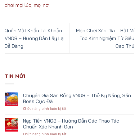
chơi mọi lúc, mọi nơi.
Quên Mật Khẩu Tài Khoản
Mẹo Chơi Xóc Dĩa – Bật Mí
VNQ8 – Hướng Dẫn Lấy Lại
Top Kinh Nghiệm Từ Siêu
Dễ Dàng
Cao Thủ
TIN MỚI
Chuyên Gia Săn Rồng VNQ8 – Thử Kỹ Năng, Săn
Boss Cực Đã
Chức năng bình luận bị tắt
ở
Chuyên
Gia
Nạp Tiền VNQ8 – Hướng Dẫn Các Thao Tác
Săn
Chuẩn Xác Nhanh Gọn
Rồng
Chức năng bình luận bị tắt
ở
VNQ8