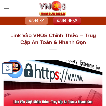
Bỏ
qua
nội
dung
ĐĂNG KÝ
ĐĂNG NHẬP
Link Vào VNQ8 Chính Thức – Truy
Cập An Toàn & Nhanh Gọn
21
Th11