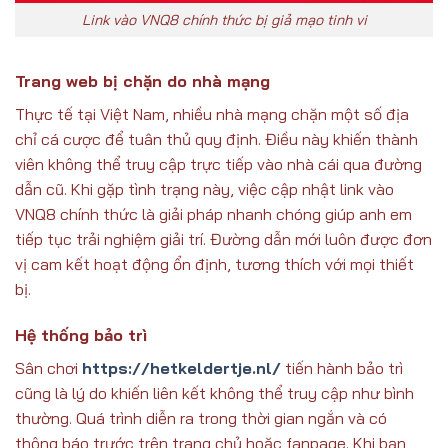
Link vào VNQ8 chính thức bị giả mạo tinh vi
Trang web bị chặn do nhà mạng
Thực tế tại Việt Nam, nhiều nhà mạng chặn một số địa
chỉ cá cược để tuân thủ quy định. Điều này khiến thành
viên không thể truy cập trực tiếp vào nhà cái qua đường
dẫn cũ. Khi gặp tình trạng này, việc cập nhật link vào
VNQ8 chính thức là giải pháp nhanh chóng giúp anh em
tiếp tục trải nghiệm giải trí. Đường dẫn mới luôn được đơn
vị cam kết hoạt động ổn định, tương thích với mọi thiết
bị.
Hệ thống bảo trì
Sân chơi
https://hetkeldertje.nl/
tiến hành bảo trì
cũng là lý do khiến liên kết không thể truy cập như bình
thường. Quá trình diễn ra trong thời gian ngắn và có
thông báo trước trên trang chủ hoặc fanpage. Khi bạn