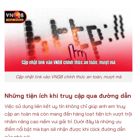
Cập nhật link vào VNQ8 chính thức an toàn, mượt mà
Những tiện ích khi truy cập qua đường dẫn
Việc sử dụng liên kết uy tín không chỉ giúp anh em truy
cập an toàn mà còn mang đến hàng loạt tiện ích vượt trội
nhằm nâng cao niềm vui giải trí. Dưới đây là những ưu
điểm nổi bật mà bạn sẽ nhận được khi click đường dẫn
của nhà cái.