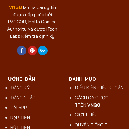
VNQ8
là nhà cái uy tín
được cấp phép bởi
PAGCOR, Malta Gaming
Authority và được iTech
Labs kiểm tra định kỳ
HƯỚNG DẪN
DANH MỤC
ĐĂNG KÝ
ĐIỀU KIỆN ĐIỀU KHOẢN
ĐĂNG NHẬP
CÁCH CÁ CƯỢC
TRÊN
VNQ8
TẢI APP
GIỚI THIỆU
NẠP TIỀN
QUYỀN RIÊNG TƯ
RÚT TIỀN