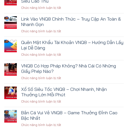
Siêu Cao Thủ
Cá
Chuẩn
Chức năng bình luận bị tắt
ở
–
Và
Mẹo
Bí
Mẹo
Chơi
Link Vào VNQ8 Chính Thức – Truy Cập An Toàn &
Quyết
Cược
Xóc
Giúp
Nhanh Gọn
Dĩa
Thắng
Chức năng bình luận bị tắt
ở
–
Lớn
Link
Bật
Tại
Vào
Quên Mật Khẩu Tài Khoản VNQ8 – Hướng Dẫn Lấy
Mí
Nhà
VNQ8
Top
Lại Dễ Dàng
Cái
Chính
Kinh
VNQ8
Chức năng bình luận bị tắt
ở
Thức
Nghiệm
Quên
–
Từ
Mật
VNQ8 Có Hợp Pháp Không? Nhà Cái Có Những
Truy
Siêu
Khẩu
Cập
Giấy Phép Nào?
Cao
Tài
An
Thủ
Chức năng bình luận bị tắt
ở
Khoản
Toàn
VNQ8
VNQ8
&
Có
Xổ Số Siêu Tốc VNQ8 – Chơi Nhanh, Nhận
–
Nhanh
Hợp
Hướng
Thưởng Lớn Mỗi Phút
Gọn
Pháp
Dẫn
Chức năng bình luận bị tắt
ở
Không?
Lấy
Xổ
Nhà
Lại
Số
Bắn Cá Vui Vẻ VNQ8 – Game Thưởng Đỉnh Cao
Cái
Dễ
Siêu
Có
Bậc Nhất
Dàng
Tốc
Những
Chức năng bình luận bị tắt
ở
VNQ8
Giấy