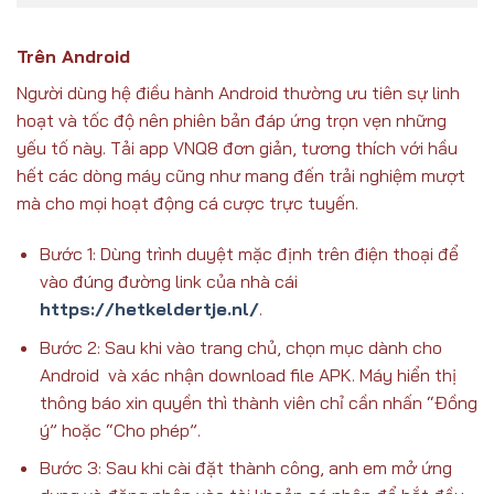
Trên Android
Người dùng hệ điều hành Android thường ưu tiên sự linh
hoạt và tốc độ nên phiên bản đáp ứng trọn vẹn những
yếu tố này. Tải app VNQ8 đơn giản, tương thích với hầu
hết các dòng máy cũng như mang đến trải nghiệm mượt
mà cho mọi hoạt động cá cược trực tuyến.
Bước 1: Dùng trình duyệt mặc định trên điện thoại để
vào đúng đường link của nhà cái
https://hetkeldertje.nl/
.
Bước 2: Sau khi vào trang chủ, chọn mục dành cho
Android và xác nhận download file APK. Máy hiển thị
thông báo xin quyền thì thành viên chỉ cần nhấn “Đồng
ý” hoặc “Cho phép”.
Bước 3: Sau khi cài đặt thành công, anh em mở ứng