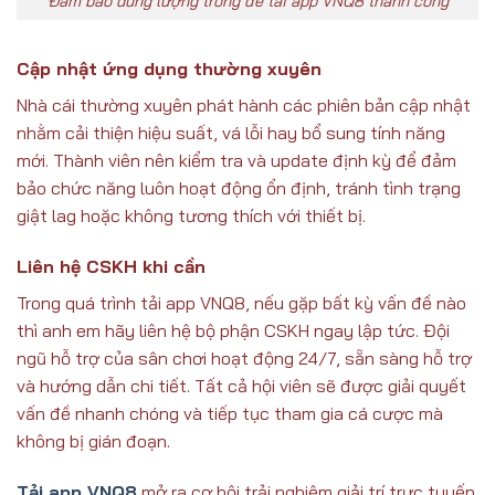
Đảm bảo dung lượng trống để tải app VNQ8 thành công
Cập nhật ứng dụng thường xuyên
Nhà cái thường xuyên phát hành các phiên bản cập nhật
nhằm cải thiện hiệu suất, vá lỗi hay bổ sung tính năng
mới. Thành viên nên kiểm tra và update định kỳ để đảm
bảo chức năng luôn hoạt động ổn định, tránh tình trạng
giật lag hoặc không tương thích với thiết bị.
Liên hệ CSKH khi cần
Trong quá trình tải app VNQ8, nếu gặp bất kỳ vấn đề nào
thì anh em hãy liên hệ bộ phận CSKH ngay lập tức. Đội
ngũ hỗ trợ của sân chơi hoạt động 24/7, sẵn sàng hỗ trợ
và hướng dẫn chi tiết. Tất cả hội viên sẽ được giải quyết
vấn đề nhanh chóng và tiếp tục tham gia cá cược mà
không bị gián đoạn.
Tải app VNQ8
mở ra cơ hội trải nghiệm giải trí trực tuyến