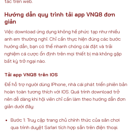
tác trên web.
Hướng dẫn quy trình tải app VNQ8 đơn
giản
Việc download ứng dụng không hề phức tạp như nhiều
anh em thường nghĩ. Chỉ cần thực hiện đúng các bước
hướng dẫn, bạn có thể nhanh chóng cài đặt và trải
nghiệm cá cược ổn định trên mọi thiết bị mà không gặp
bất kỳ trở ngại nào.
Tải app VNQ8 trên IOS
Để hỗ trợ người dùng IPhone, nhà cái phát triển phiên bản
hoàn toàn tương thích với IOS. Quá trình download trở
nên dễ dàng khi hội viên chỉ cần làm theo hướng dẫn đơn
giản dưới đây:
Bước 1: Truy cập trang chủ chính thức của sân chơi
qua trình duyệt Safari tích hợp sẵn trên điện thoại.