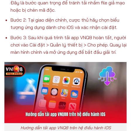
Đây là bước quan trọng để tránh tải nhầm file giả mạo
hoặc bị chèn mã độc.
Bước 2: Tại giao diện chính, cược thủ hãy chọn biểu
tượng ứng dụng dành cho iOS và xác nhận cài đặt.
Bước 3: Sau khi quá trình tải app VNQ8 hoàn tất, người
chơi vào Cài đặt > Quản lý thiết bị > Cho phép. Quay lại
màn hình chính và mở ứng dụng để bắt đầu giải trí.
Hướng dẫn tải app VNQ8 trên hệ điều hành IOS