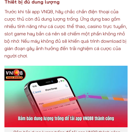
Thiết bị đủ dung lượng
Trước khi tải app VNQ8, hãy chắc chắn điện thoại của
cược thủ còn đủ dung lượng trống. Ứng dụng bao gồm
nhiều tính năng như cá cược thể thao, casino trực tuyến,
slot game hay bắn cá nên sẽ chiếm một phần không nhỏ
bộ nhớ. Nếu máy không đủ sẽ khiến quá trình download bị
gián đoạn gây ảnh hưởng đến trải nghiệm cá cược của
người chơi.