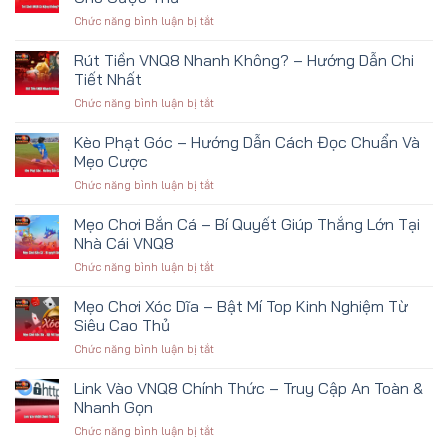
–
Năng,
Chức năng bình luận bị tắt
ở
Hướng
Săn
Trò
Dẫn
Boss
Chơi
Rút Tiền VNQ8 Nhanh Không? – Hướng Dẫn Chi
Các
Cực
VNQ8
Thao
Tiết Nhất
Đã
Có
Tác
Chức năng bình luận bị tắt
ở
Nặng
Chuẩn
Rút
Không?
Xác
Tiền
Kèo Phạt Góc – Hướng Dẫn Cách Đọc Chuẩn Và
Giải
Nhanh
VNQ8
Đáp
Mẹo Cược
Gọn
Nhanh
Chi
Chức năng bình luận bị tắt
ở
Không?
Tiết
Kèo
–
Cho
Phạt
Mẹo Chơi Bắn Cá – Bí Quyết Giúp Thắng Lớn Tại
Hướng
Cược
Góc
Dẫn
Nhà Cái VNQ8
Thủ
–
Chi
Chức năng bình luận bị tắt
ở
Hướng
Tiết
Mẹo
Dẫn
Nhất
Chơi
Mẹo Chơi Xóc Dĩa – Bật Mí Top Kinh Nghiệm Từ
Cách
Bắn
Đọc
Siêu Cao Thủ
Cá
Chuẩn
Chức năng bình luận bị tắt
ở
–
Và
Mẹo
Bí
Mẹo
Chơi
Link Vào VNQ8 Chính Thức – Truy Cập An Toàn &
Quyết
Cược
Xóc
Giúp
Nhanh Gọn
Dĩa
Thắng
Chức năng bình luận bị tắt
ở
–
Lớn