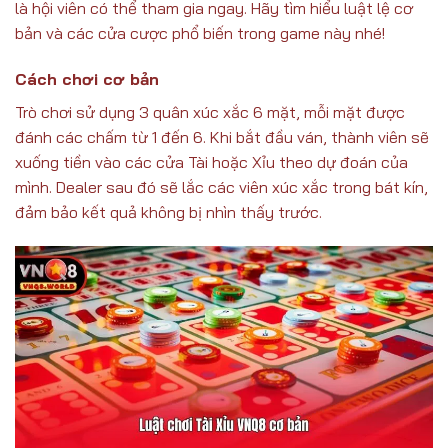
là hội viên có thể tham gia ngay. Hãy tìm hiểu luật lệ cơ
bản và các cửa cược phổ biến trong game này nhé!
Cách chơi cơ bản
Trò chơi sử dụng 3 quân xúc xắc 6 mặt, mỗi mặt được
đánh các chấm từ 1 đến 6. Khi bắt đầu ván, thành viên sẽ
xuống tiền vào các cửa Tài hoặc Xỉu theo dự đoán của
mình. Dealer sau đó sẽ lắc các viên xúc xắc trong bát kín,
đảm bảo kết quả không bị nhìn thấy trước.