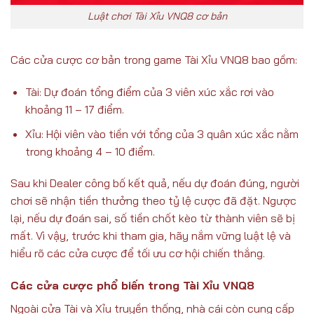
Luật chơi Tài Xỉu VNQ8 cơ bản
Các cửa cược cơ bản trong game Tài Xỉu VNQ8 bao gồm:
Tài: Dự đoán tổng điểm của 3 viên xúc xắc rơi vào
khoảng 11 – 17 điểm.
Xỉu: Hội viên vào tiền với tổng của 3 quân xúc xắc nằm
trong khoảng 4 – 10 điểm.
Sau khi Dealer công bố kết quả, nếu dự đoán đúng, người
chơi sẽ nhận tiền thưởng theo tỷ lệ cược đã đặt. Ngược
lại, nếu dự đoán sai, số tiền chốt kèo từ thành viên sẽ bị
mất. Vì vậy, trước khi tham gia, hãy nắm vững luật lệ và
hiểu rõ các cửa cược để tối ưu cơ hội chiến thắng.
Các cửa cược phổ biến trong Tài Xỉu VNQ8
Ngoài cửa Tài và Xỉu truyền thống, nhà cái còn cung cấp