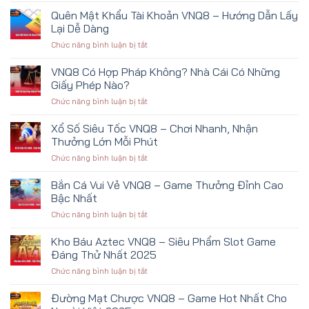
Link
Bật
Tại
Vào
Quên Mật Khẩu Tài Khoản VNQ8 – Hướng Dẫn Lấy
Mí
Nhà
VNQ8
Top
Lại Dễ Dàng
Cái
Chính
Kinh
VNQ8
Chức năng bình luận bị tắt
ở
Thức
Nghiệm
Quên
–
Từ
Mật
VNQ8 Có Hợp Pháp Không? Nhà Cái Có Những
Truy
Siêu
Khẩu
Cập
Giấy Phép Nào?
Cao
Tài
An
Thủ
Chức năng bình luận bị tắt
ở
Khoản
Toàn
VNQ8
VNQ8
&
Có
Xổ Số Siêu Tốc VNQ8 – Chơi Nhanh, Nhận
–
Nhanh
Hợp
Hướng
Thưởng Lớn Mỗi Phút
Gọn
Pháp
Dẫn
Chức năng bình luận bị tắt
ở
Không?
Lấy
Xổ
Nhà
Lại
Số
Bắn Cá Vui Vẻ VNQ8 – Game Thưởng Đỉnh Cao
Cái
Dễ
Siêu
Có
Bậc Nhất
Dàng
Tốc
Những
Chức năng bình luận bị tắt
ở
VNQ8
Giấy
Bắn
–
Phép
Cá
Kho Báu Aztec VNQ8 – Siêu Phẩm Slot Game
Chơi
Nào?
Vui
Nhanh,
Đáng Thử Nhất 2025
Vẻ
Nhận
Chức năng bình luận bị tắt
ở
VNQ8
Thưởng
Kho
–
Lớn
Báu
Đường Mạt Chược VNQ8 – Game Hot Nhất Cho
Game
Mỗi
Aztec
Thưởng