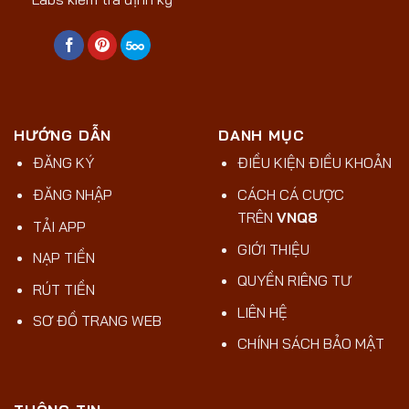
HƯỚNG DẪN
DANH MỤC
ĐĂNG KÝ
ĐIỀU KIỆN ĐIỀU KHOẢN
ĐĂNG NHẬP
CÁCH CÁ CƯỢC
TRÊN
VNQ8
TẢI APP
GIỚI THIỆU
NẠP TIỀN
QUYỀN RIÊNG TƯ
RÚT TIỀN
LIÊN HỆ
SƠ ĐỒ TRANG WEB
CHÍNH SÁCH BẢO MẬT