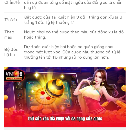
Chẵn/lẻ
cần dự đoán tổng số mặt ngửa của đồng xu là chẵn
hay lẻ.
Đặt cược cửa tài xuất hiện 3 đỏ 1 trắng còn xỉu là 3
Tài/xỉu
trắng 1 đỏ. Tỷ lệ thưởng 1:1.
Theo
Người chơi có thể cược theo màu của đồng xu là đỏ
màu
hoặc trắng.
Dự đoán xuất hiện hai hoặc ba quân giống nhau
Bộ đôi,
trong một lượt xóc. Cửa cược này thường có tỷ lệ
bộ ba
thưởng lên tới 1:8 nhưng rủi ro cũng lớn hơn.