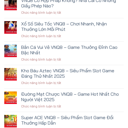
VNQ8 Có Hợp Pháp Không? Nhà Cái Có Những
Siêu
Khẩu
Cập
Giấy Phép Nào?
Cao
Tài
An
Thủ
Chức năng bình luận bị tắt
ở
Khoản
Toàn
VNQ8
VNQ8
&
Có
Xổ Số Siêu Tốc VNQ8 – Chơi Nhanh, Nhận
–
Nhanh
Hợp
Hướng
Thưởng Lớn Mỗi Phút
Gọn
Pháp
Dẫn
Chức năng bình luận bị tắt
ở
Không?
Lấy
Xổ
Nhà
Lại
Số
Bắn Cá Vui Vẻ VNQ8 – Game Thưởng Đỉnh Cao
Cái
Dễ
Siêu
Có
Bậc Nhất
Dàng
Tốc
Những
Chức năng bình luận bị tắt
ở
VNQ8
Giấy
Bắn
–
Phép
Cá
Kho Báu Aztec VNQ8 – Siêu Phẩm Slot Game
Chơi
Nào?
Vui
Nhanh,
Đáng Thử Nhất 2025
Vẻ
Nhận
Chức năng bình luận bị tắt
ở
VNQ8
Thưởng
Kho
–
Lớn
Báu
Đường Mạt Chược VNQ8 – Game Hot Nhất Cho
Game
Mỗi
Aztec
Thưởng
Người Việt 2025
Phút
VNQ8
Đỉnh
Chức năng bình luận bị tắt
ở
–
Cao
Đường
Siêu
Bậc
Mạt
Super ACE VNQ8 – Siêu Phẩm Slot Game Đổi
Phẩm
Nhất
Chược
Slot
Thưởng Hấp Dẫn
VNQ8
Game