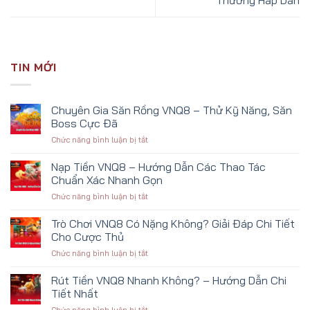
Thưởng Hấp Dẫn
TIN MỚI
Chuyên Gia Săn Rồng VNQ8 – Thử Kỹ Năng, Săn
Boss Cực Đã
Chức năng bình luận bị tắt
ở
Chuyên
Gia
Nạp Tiền VNQ8 – Hướng Dẫn Các Thao Tác
Săn
Chuẩn Xác Nhanh Gọn
Rồng
Chức năng bình luận bị tắt
ở
VNQ8
Nạp
–
Tiền
Trò Chơi VNQ8 Có Nặng Không? Giải Đáp Chi Tiết
Thử
VNQ8
Kỹ
Cho Cược Thủ
–
Năng,
Chức năng bình luận bị tắt
ở
Hướng
Săn
Trò
Dẫn
Boss
Chơi
Rút Tiền VNQ8 Nhanh Không? – Hướng Dẫn Chi
Các
Cực
VNQ8
Thao
Tiết Nhất
Đã
Có
Tác
Chức năng bình luận bị tắt
ở