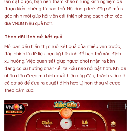
lần đặt cược, bạn nên tham khảo những kinh nghiệm đã
được kiểm chứng từ cao thủ. Nội dung dưới đây sẽ mở ra
góc nhìn mới giúp hội viên cái thiện phong cách chơi xóc
dĩa VNQ8 hiệu quả hơn.
Theo dõi lịch sử kết quả
Mỗi bàn đều hiển thị chuỗi kết quả của nhiều ván trước,
đây chính là dữ liệu cực kỳ hữu ích để bạc thủ xác định
xu hướng. Việc quan sát giúp người chơi nhận ra bàn
đang có xu hướng chẵn/lẻ, tài/xỉu nào nổi bật hơn. Khi đã
nhận diện được mô hình xuất hiện dày đặc, thành viên sẽ
có cơ sở để đưa ra quyết định hợp lý hơn thay vì cược
theo cảm xúc.