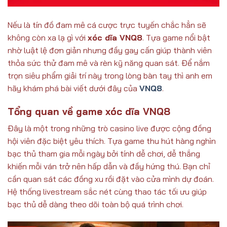
Nếu là tín đồ đam mê cá cược trực tuyến chắc hẳn sẽ
không còn xa lạ gì với
xóc dĩa VNQ8
. Tựa game nổi bật
nhờ luật lệ đơn giản nhưng đầy gay cấn giúp thành viên
thỏa sức thử đam mê và rèn kỹ năng quan sát. Để nắm
trọn siêu phẩm giải trí này trong lòng bàn tay thì anh em
hãy khám phá bài viết dưới đây của
VNQ8
.
Tổng quan về game xóc dĩa VNQ8
Đây là một trong những trò casino live được cộng đồng
hội viên đặc biệt yêu thích. Tựa game thu hút hàng nghìn
bạc thủ tham gia mỗi ngày bởi tính dễ chơi, dễ thắng
khiến mỗi ván trở nên hấp dẫn và đầy hứng thú. Bạn chỉ
cần quan sát các đồng xu rồi đặt vào cửa mình dự đoán.
Hệ thống livestream sắc nét cùng thao tác tối ưu giúp
bạc thủ dễ dàng theo dõi toàn bộ quá trình chơi.